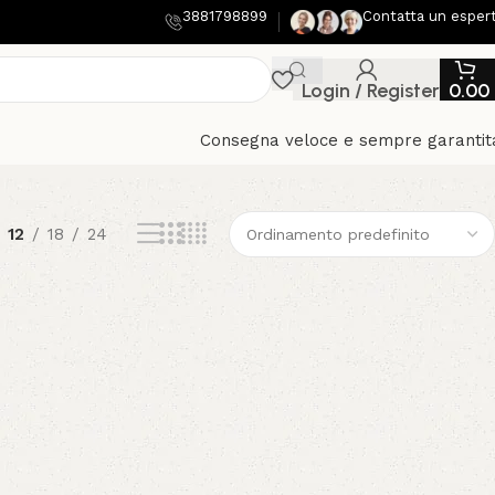
3881798899
Contatta un esper
Login / Register
0.00
Consegna veloce e sempre garantit
12
18
24