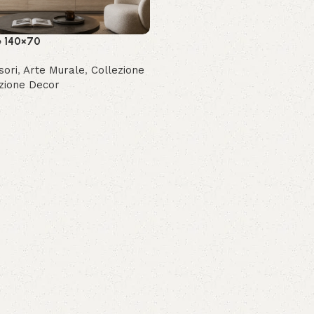
e 140×70
sori
,
Arte Murale
,
Collezione
zione Decor