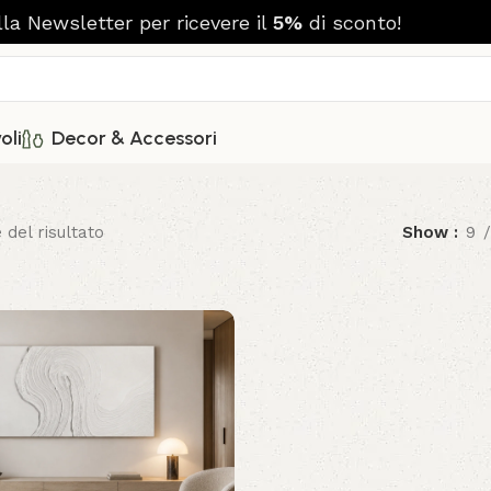
alla Newsletter per ricevere il
5%
di sconto!
oli
Decor & Accessori
 del risultato
Show
9