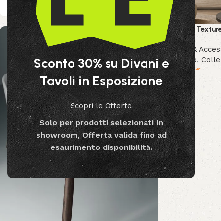
Quadro Textur
Decor & Acces
Bizzotto
,
Colle
Sconto 30% su Divani e
169.99
€
Tavoli in Esposizione
Scopri le Offerte
Solo per prodotti selezionati in
showroom, Offerta valida fino ad
esaurimento disponibilità.