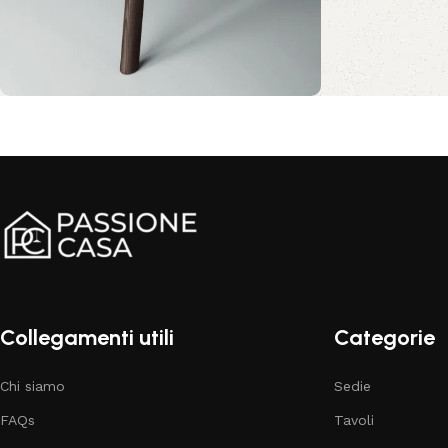
Comfort e stile per il tuo
salotto
Sconto 10%
Acquista ora
Collegamenti utili
Categorie
Chi siamo
Sedie
FAQs
Tavoli