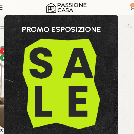
design minimalista
0
Show sidebar
PROMO ESPOSIZIONE
HOT
NEW
Stampa Bold 505W 90×120 cm