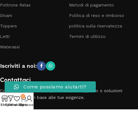
Poltrone Relax
Metodi di pagamento
Divani
Politica di reso e rimborso
Toppers
politica sulla riservatezza
Letti
Termini di utilizzo
Materassi
Iscriviti a noi:
Contattaci
Come possiamo aiutarti?
Contatta il nostro team per richieste, supporto o soluzioni
0
personalizzate in base alle tue esigenze.
Shop
Filters
Wishlist
My account
Cart
Telefono: 3881798899
Email: info@passionecasa25.it
Indirizzo: Via Trento 20 Capriano del colle