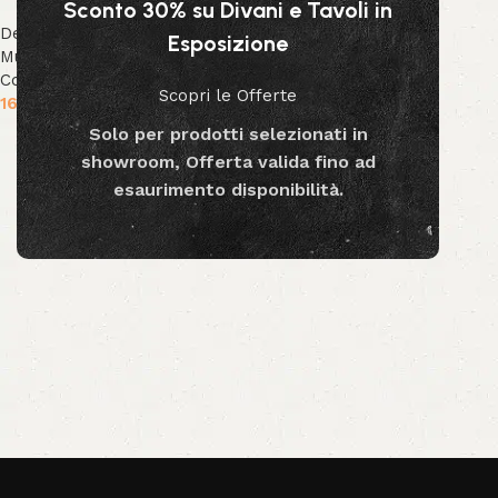
Sconto 30% su Divani e Tavoli in
Decor & Accessori
,
Arte
Esposizione
Murale
,
Collezione Bizzotto
,
Collezione Decor
Scopri le Offerte
164.99
€
Solo per prodotti selezionati in
Aggiungi al carrello
showroom, Offerta valida fino ad
esaurimento disponibilità.