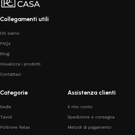
La produzione di arredi moderni è molto più di una semplice
lavorazione industriale: è una vera forma d’arte. La nostra
Collegamenti utili
collezione presenta un equilibrio tra design raffinati prodotti
in serie e creazioni uniche realizzate da maestri artigiani
Chi siamo
professionisti. Ci rivolgiamo ai veri intenditori del bello, che
cercano arredi capaci di distinguersi.
FAQs
Blog
Visualizza i prodotti
Contattaci
Categorie
Assistenza clienti
Sedie
Il mio conto
Tavoli
Spedizione e consegna
Poltrone Relax
Metodi di pagamento