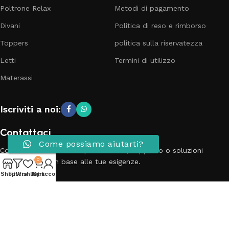
Poltrone Relax
Metodi di pagamento
Divani
Politica di reso e rimborso
Toppers
politica sulla riservatezza
Letti
Termini di utilizzo
Materassi
Iscriviti a noi:
Contattaci
Come possiamo aiutarti?
Contatta il nostro team per richieste, supporto o soluzioni
0
personalizzate in base alle tue esigenze.
Shop
Filters
Wishlist
My account
Cart
Telefono: 3881798899
Email: info@passionecasa25.it
Indirizzo: Via Trento 20 Capriano del colle