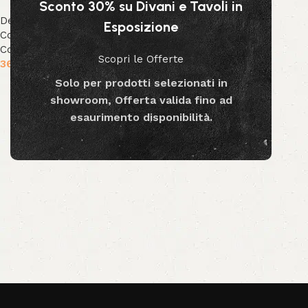
Sconto 30% su Divani e Tavoli in
Decor & Accessori
,
Specchi
,
Esposizione
Collezione Bizzotto
,
Collezione Decor
Scopri le Offerte
369.99
€
Solo per prodotti selezionati in
Aggiungi al carrello
showroom, Offerta valida fino ad
esaurimento disponibilità.