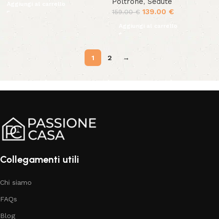
Poltrone
,
Sedute
Aggiungi al carrello
139.00
€
159.00
€
Aggiungi al carrello
1
2
→
Collegamenti utili
Chi siamo
FAQs
Blog