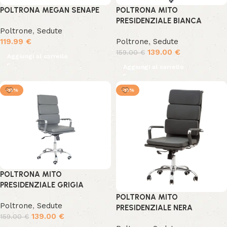
POLTRONA MEGAN SENAPE
POLTRONA MITO
PRESIDENZIALE BIANCA
Poltrone
,
Sedute
119.99
€
Poltrone
,
Sedute
139.00
€
159.00
€
Aggiungi al carrello
Aggiungi al carrello
-13%
-13%
POLTRONA MITO
PRESIDENZIALE GRIGIA
POLTRONA MITO
Poltrone
,
Sedute
PRESIDENZIALE NERA
139.00
€
159.00
€