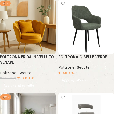
-7%
POLTRONA FRIDA IN VELLUTO
POLTRONA GISELLE VERDE
SENAPE
Poltrone
,
Sedute
Poltrone
,
Sedute
119.99
€
259.00
€
279.00
€
Aggiungi al carrello
Aggiungi al carrello
-11%