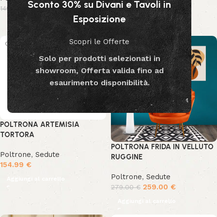
Sconto 30% su Divani e Tavoli in
129.00
€
129.00
€
149.00
€
149.00
€
Esposizione
Aggiungi al carrello
Aggiungi al carrello
Scopri le Offerte
-7%
Solo per prodotti selezionati in
showroom, Offerta valida fino ad
esaurimento disponibilità.
POLTRONA ARTEMISIA
TORTORA
POLTRONA FRIDA IN VELLUTO
Poltrone
,
Sedute
RUGGINE
154.99
€
Poltrone
,
Sedute
Aggiungi al carrello
259.00
€
279.00
€
Aggiungi al carrello