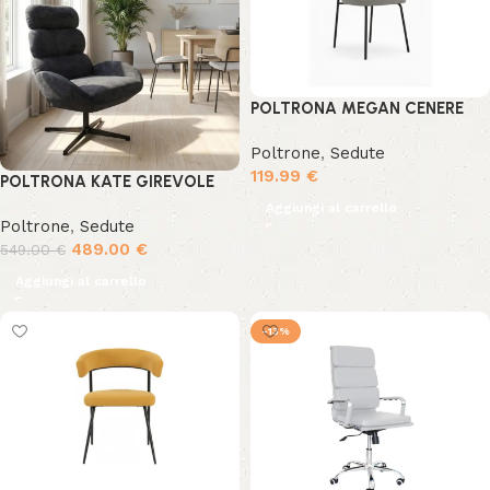
POLTRONA MEGAN CENERE
Poltrone
,
Sedute
119.99
€
POLTRONA KATE GIREVOLE
Aggiungi al carrello
Poltrone
,
Sedute
489.00
€
549.00
€
Aggiungi al carrello
-13%