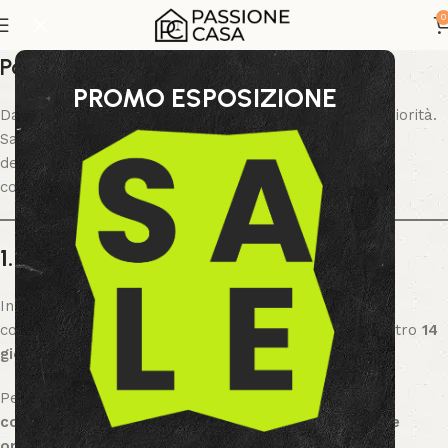
0
Politica di rimborso e reso
PROMO ESPOSIZIONE
Da
Passione Casa
, la tua soddisfazione è la nostra priorità.
Sappiamo che scegliere l’arredamento giusto è una
decisione importante e desideriamo che tu sia
completamente soddisfatto del tuo acquisto.
1. Diritto di Recesso di 14 Giorni
In conformità alle normative europee sulla tutela dei
consumatori, hai il diritto di restituire il tuo acquisto entro
14
giorni
dalla ricezione dell’articolo.
Per essere idoneo al reso, il mobile deve essere
in
condizioni originali
,
non utilizzato
e
nella confezione
originale
.