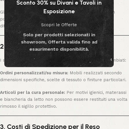
Sconto 30% su Divani e Tavoli in
Esposizione
Gli articoli che sono stati
assemblati o modificati
non
possono essere restituiti, salvo il caso in cui risultino
Scopri le Offerte
difettosi.
Solo per prodotti selezionati in
showroom, Offerta valida fino ad
2. Articoli Non Restituibili
esaurimento disponibilità.
I seguenti articoli non possono essere restituiti né cambiati:
Ordini personalizzati/su misura:
Mobili realizzati secondo
dimensioni specifiche, scelte di tessuto o finiture particolari.
Articoli per la cura personale:
Per motivi igienici, materassi
e biancheria da letto non possono essere restituiti una volta
rimosso il sigillo protettivo.
3. Costi di Spedizione per il Reso