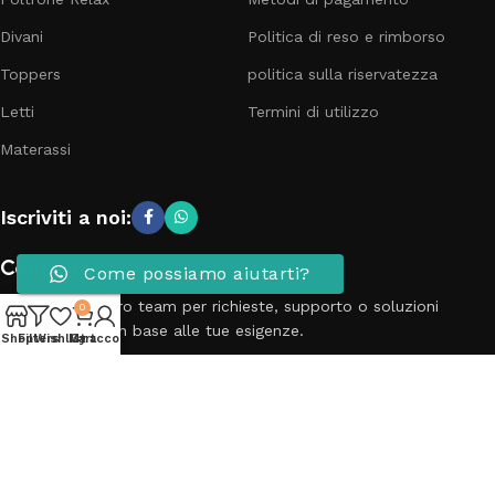
Divani
Politica di reso e rimborso
Toppers
politica sulla riservatezza
Letti
Termini di utilizzo
Materassi
Iscriviti a noi:
Contattaci
Come possiamo aiutarti?
Contatta il nostro team per richieste, supporto o soluzioni
0
personalizzate in base alle tue esigenze.
Shop
Filters
Wishlist
My account
Cart
Telefono: 3881798899
Email: info@passionecasa25.it
Indirizzo: Via Trento 20 Capriano del colle