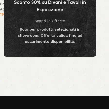
Sconto 30% su Divani e Tavoli in
Collezione Decor
,
Decor &
Esposizione
Accessori
19.90
€
Scopri le Offerte
Aggiungi al carrello
Solo per prodotti selezionati in
showroom, Offerta valida fino ad
esaurimento disponibilità.