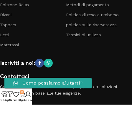
Poltrone Relax
Metodi di pagamento
Divani
Politica di reso e rimborso
Toppers
politica sulla riservatezza
Letti
Termini di utilizzo
Materassi
Iscriviti a noi:
Contattaci
Come possiamo aiutarti?
Contatta il nostro team per richieste, supporto o soluzioni
0
personalizzate in base alle tue esigenze.
Shop
Filters
Wishlist
My account
Cart
Telefono: 3881798899
Email: info@passionecasa25.it
Indirizzo: Via Trento 20 Capriano del colle