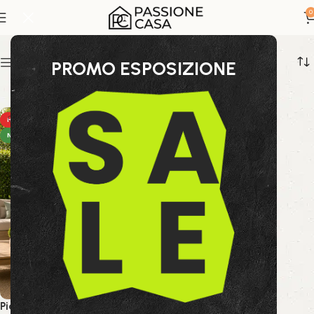
arredo balcone
0
Show sidebar
PROMO ESPOSIZIONE
HOT
NEW
Pianta Palma Cycas 120 cm