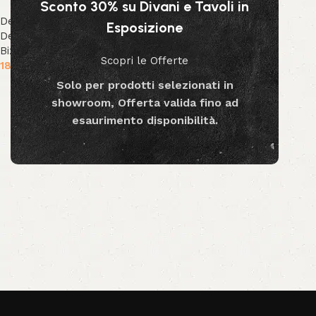
Sconto 30% su Divani e Tavoli in
Decor & Accessori
,
Piante
Esposizione
Decorative
,
Collezione
Bizzotto
,
Collezione Decor
Scopri le Offerte
189.99
€
Solo per prodotti selezionati in
Aggiungi al carrello
showroom, Offerta valida fino ad
esaurimento disponibilità.