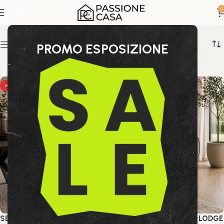
Bizzotto Home
0
Show sidebar
PROMO ESPOSIZIONE
HOT
HOT
SEDIA C-BR ADELLINDE EBONY
SEDIA C-BR ADELLINDE LODGE