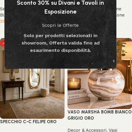
Sconto 30% su Divani e Tavoli in
Sedute
,
Sedie
,
Collezione
Sedute
,
Sedie
,
Collezione
Esposizione
Bizzotto
,
Nuova Collezione
Bizzotto
,
Nuova Collezione
299.00
€
299.00
€
Scopri le Offerte
Aggiungi al carrello
Aggiungi al carrello
Solo per prodotti selezionati in
showroom, Offerta valida fino ad
HOT
HOT
esaurimento disponibilità.
VASO MARSHA BOMB BIANCO
GRIGIO ORO
SPECCHIO C-C FELIPE ORO
Decor & Accessori
,
Vasi