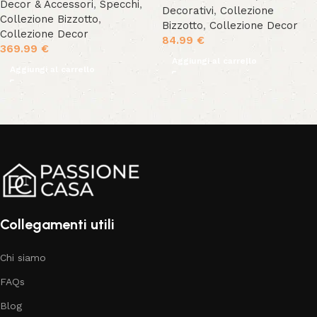
Decor & Accessori
,
Specchi
,
Decorativi
,
Collezione
Collezione Bizzotto
,
Bizzotto
,
Collezione Decor
Collezione Decor
84.99
€
369.99
€
Aggiungi al carrello
Aggiungi al carrello
Collegamenti utili
Chi siamo
FAQs
Blog