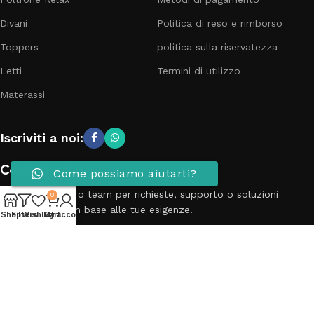
Divani
Politica di reso e rimborso
Toppers
politica sulla riservatezza
Letti
Termini di utilizzo
Materassi
Iscriviti a noi:
Contattaci
Come possiamo aiutarti?
Contatta il nostro team per richieste, supporto o soluzioni
0
personalizzate in base alle tue esigenze.
Shop
Filters
Wishlist
My account
Cart
Telefono: 3881798899
Email: info@passionecasa25.it
Indirizzo: Via Trento 20 Capriano del colle