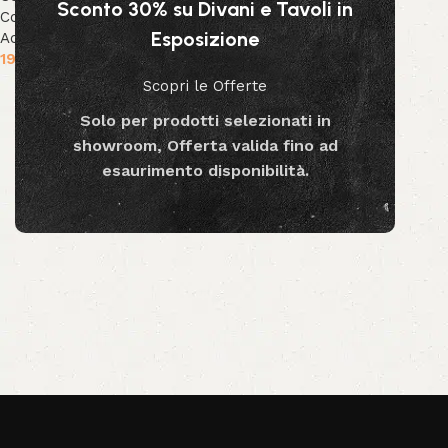
Sconto 30% su Divani e Tavoli in
Collezione Decor
,
Decor &
Esposizione
Accessori
19.90
€
Scopri le Offerte
Aggiungi al carrello
Solo per prodotti selezionati in
showroom, Offerta valida fino ad
esaurimento disponibilità.