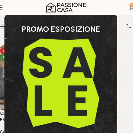
clessidra da tavolo
0
Show sidebar
PROMO ESPOSIZIONE
HOT
NEW
CLESSIDRA KRONOS
PERLATO-BLU
Collezione Bizzotto
,