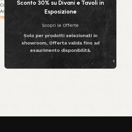
Sconto 30% su Divani e Tavoli in
Collezione Decor
,
Decor &
Esposizione
Accessori
19.90
€
Scopri le Offerte
Aggiungi al carrello
Solo per prodotti selezionati in
showroom, Offerta valida fino ad
esaurimento disponibilità.