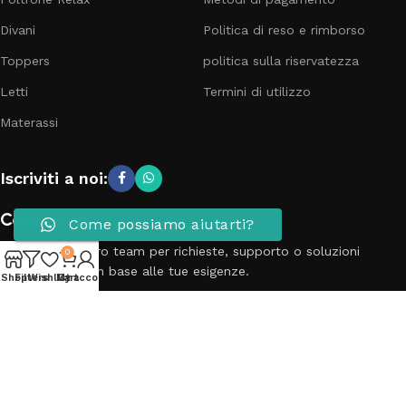
Divani
Politica di reso e rimborso
Toppers
politica sulla riservatezza
Letti
Termini di utilizzo
Materassi
Iscriviti a noi:
Contattaci
Come possiamo aiutarti?
Contatta il nostro team per richieste, supporto o soluzioni
0
personalizzate in base alle tue esigenze.
Shop
Filters
Wishlist
My account
Cart
Telefono: 3881798899
Email: info@passionecasa25.it
Indirizzo: Via Trento 20 Capriano del colle