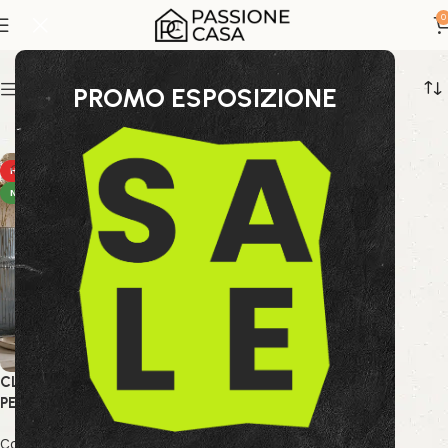
decorazione minimal
0
Show sidebar
PROMO ESPOSIZIONE
HOT
NEW
CLESSIDRA KRONOS
PERLATO-BLU
Collezione Bizzotto
,