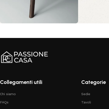
Comfort e stile per il tuo
salotto
Sconto 10%
Acquista ora
Collegamenti utili
Categorie
Chi siamo
Sedie
FAQs
Tavoli