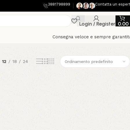
3881798899
Contatta un esper
Login / Register
0.00
Consegna veloce e sempre garantit
12
18
24