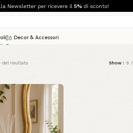
alla Newsletter per ricevere il
5%
di sconto!
te
oli
Decor & Accessori
 del risultato
Show
9