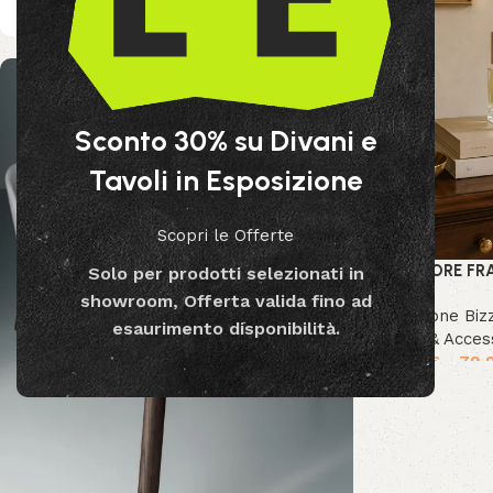
Sconto 30% su Divani e
Tavoli in Esposizione
Scopri le Offerte
DIFFUSORE FR
Solo per prodotti selezionati in
showroom, Offerta valida fino ad
Collezione Biz
esaurimento disponibilità.
Decor & Acces
39.99
€
-
79.