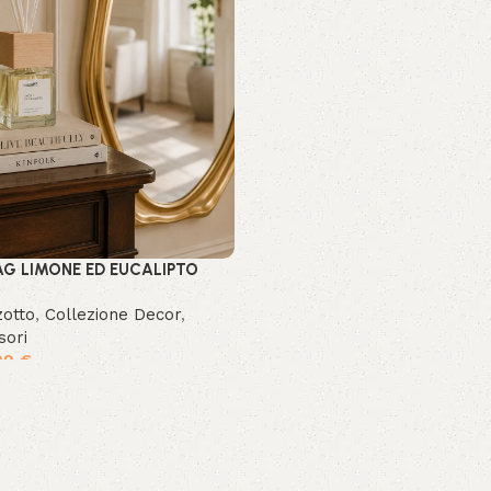
AG LIMONE ED EUCALIPTO
zotto
,
Collezione Decor
,
sori
99
€