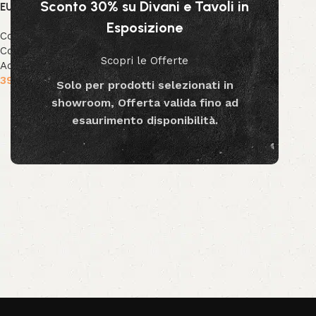
Sconto 30% su Divani e Tavoli in
EUCALIPTO
Esposizione
Collezione Bizzotto
,
Collezione Decor
,
Decor &
Scopri le Offerte
Accessori
39.99
€
-
79.99
€
Solo per prodotti selezionati in
showroom, Offerta valida fino ad
Scegli
esaurimento disponibilità.