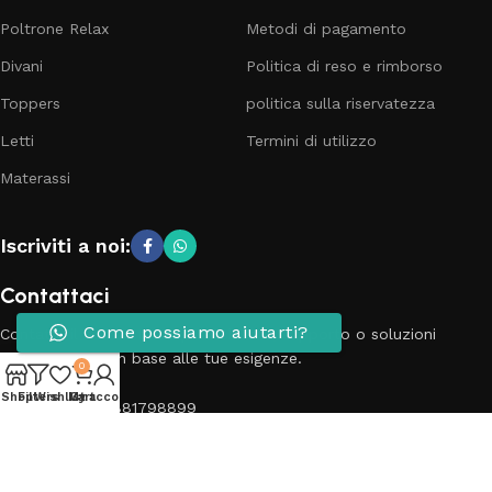
Poltrone Relax
Metodi di pagamento
Divani
Politica di reso e rimborso
Toppers
politica sulla riservatezza
Letti
Termini di utilizzo
Materassi
Iscriviti a noi:
Contattaci
Come possiamo aiutarti?
Contatta il nostro team per richieste, supporto o soluzioni
personalizzate in base alle tue esigenze.
0
Shop
Filters
Wishlist
My account
Cart
Telefono: 3881798899
Email: info@passionecasa25.it
Indirizzo: Via Trento 20 Capriano del colle