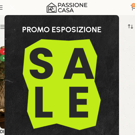
diffusore 200 ml
0
Show sidebar
PROMO ESPOSIZIONE
HOT
NEW
DIFFUSORE FRAG LIMONE ED