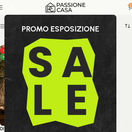
diffusore aromatico
0
Show sidebar
PROMO ESPOSIZIONE
HOT
NEW
DIFFUSORE FRAG LIMONE ED