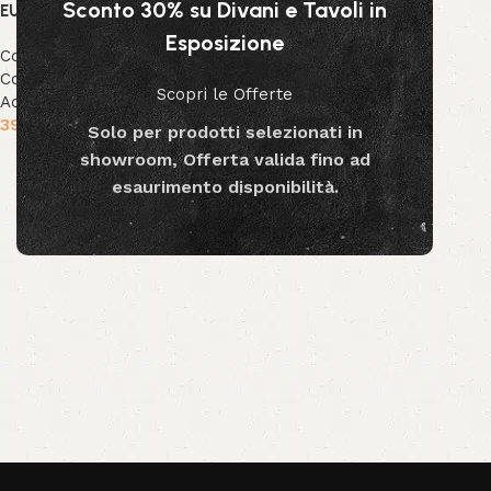
Sconto 30% su Divani e Tavoli in
EUCALIPTO
Esposizione
Collezione Bizzotto
,
Collezione Decor
,
Decor &
Scopri le Offerte
Accessori
39.99
€
-
79.99
€
Solo per prodotti selezionati in
showroom, Offerta valida fino ad
Scegli
esaurimento disponibilità.