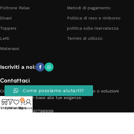
Poltrone Relax
Metodi di pagamento
Divani
Politica di reso e rimborso
Toppers
politica sulla riservatezza
Letti
Termini di utilizzo
Materassi
Iscriviti a noi:
Contattaci
Come possiamo aiutarti?
Contatta il nostro team per richieste, supporto o soluzioni
personalizzate in base alle tue esigenze.
0
Shop
Filters
Wishlist
My account
Cart
Telefono: 3881798899
Email: info@passionecasa25.it
Indirizzo: Via Trento 20 Capriano del colle