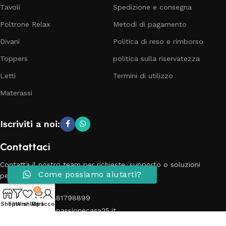
Tavoli
Spedizione e consegna
Poltrone Relax
Metodi di pagamento
Divani
Politica di reso e rimborso
Toppers
politica sulla riservatezza
Letti
Termini di utilizzo
Materassi
Iscriviti a noi:
Contattaci
Contatta il nostro team per richieste, supporto o soluzioni
Come possiamo aiutarti?
personalizzate in base alle tue esigenze.
0
Telefono: 3881798899
Shop
Filters
Wishlist
My account
Cart
Email: info@passionecasa25.it
Indirizzo: Via Trento 20 Capriano del colle