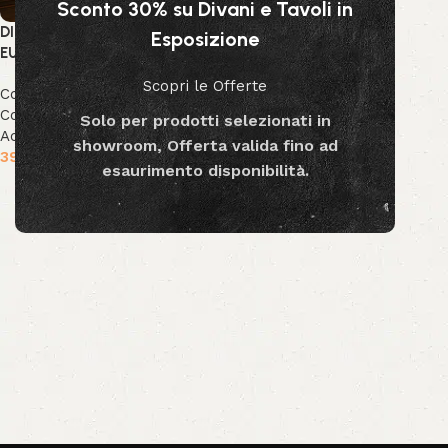
Sconto 30% su Divani e Tavoli in
DIFFUSORE FRAG LIMONE ED
Esposizione
EUCALIPTO
Scopri le Offerte
Collezione Bizzotto
,
Collezione Decor
,
Decor &
Solo per prodotti selezionati in
Accessori
showroom, Offerta valida fino ad
39.99
€
-
79.99
€
esaurimento disponibilità.
Scegli