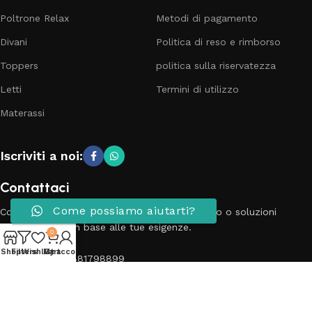
Poltrone Relax
Metodi di pagamento
Divani
Politica di reso e rimborso
Toppers
politica sulla riservatezza
Letti
Termini di utilizzo
Materassi
Iscriviti a noi:
Contattaci
Come possiamo aiutarti?
Contatta il nostro team per richieste, supporto o soluzioni
personalizzate in base alle tue esigenze.
0
Shop
Filters
Wishlist
My account
Cart
Telefono: 3881798899
Email: info@passionecasa25.it
Indirizzo: Via Trento 20 Capriano del colle