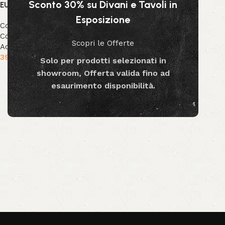
Sconto 30% su Divani e Tavoli in
EUCALIPTO
Esposizione
Collezione Bizzotto
,
Collezione Decor
,
Decor &
Scopri le Offerte
Accessori
39.99
€
-
79.99
€
Solo per prodotti selezionati in
showroom, Offerta valida fino ad
Scegli
esaurimento disponibilità.