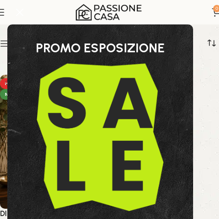
diffusore profumato
0
Show sidebar
PROMO ESPOSIZIONE
HOT
NEW
DIFFUSORE FRAG LIMONE ED