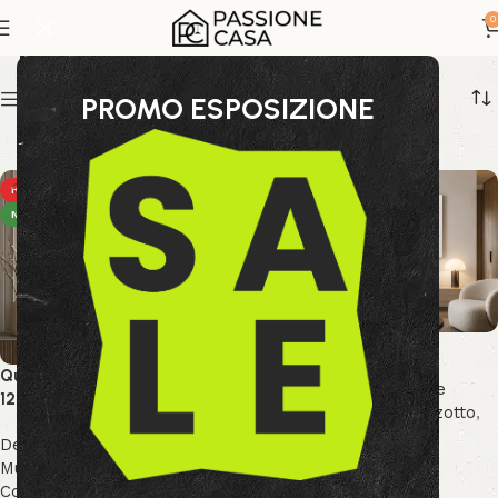
dipinto materico
0
Show sidebar
PROMO ESPOSIZIONE
HOT
HOT
NEW
NEW
Quadro Texture 140×70
Quadro Dipinto Village BF588
Decor & Accessori
,
Arte
120X90
Murale
,
Collezione Bizzotto
,
Collezione Decor
Decor & Accessori
,
Arte
169.99
€
Murale
,
Collezione Bizzotto
,
Collezione Decor
Aggiungi al carrello