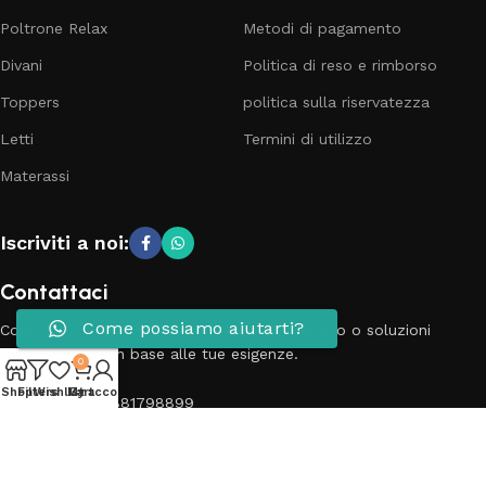
Poltrone Relax
Metodi di pagamento
Divani
Politica di reso e rimborso
Toppers
politica sulla riservatezza
Letti
Termini di utilizzo
Materassi
Iscriviti a noi:
Contattaci
Come possiamo aiutarti?
Contatta il nostro team per richieste, supporto o soluzioni
personalizzate in base alle tue esigenze.
0
Shop
Filters
Wishlist
My account
Cart
Telefono: 3881798899
Email: info@passionecasa25.it
Indirizzo: Via Trento 20 Capriano del colle