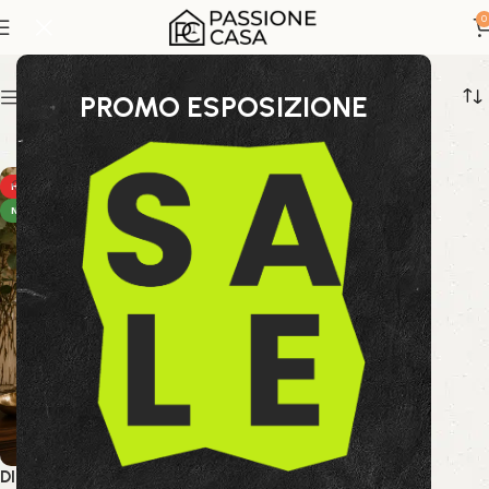
fragranza naturale
0
Show sidebar
PROMO ESPOSIZIONE
HOT
NEW
DIFFUSORE FRAG LIMONE ED