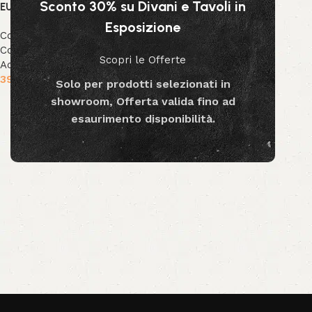
Sconto 30% su Divani e Tavoli in
EUCALIPTO
Esposizione
Collezione Bizzotto
,
Collezione Decor
,
Decor &
Scopri le Offerte
Accessori
39.99
€
-
79.99
€
Solo per prodotti selezionati in
showroom, Offerta valida fino ad
Scegli
esaurimento disponibilità.