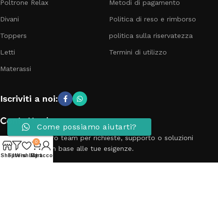
Poltrone Relax
Metodi di pagamento
Divani
Politica di reso e rimborso
Toppers
politica sulla riservatezza
Letti
Termini di utilizzo
Materassi
Iscriviti a noi:
Contattaci
Come possiamo aiutarti?
Contatta il nostro team per richieste, supporto o soluzioni
0
personalizzate in base alle tue esigenze.
Shop
Filters
Wishlist
My account
Cart
Telefono: 3881798899
Email: info@passionecasa25.it
Indirizzo: Via Trento 20 Capriano del colle