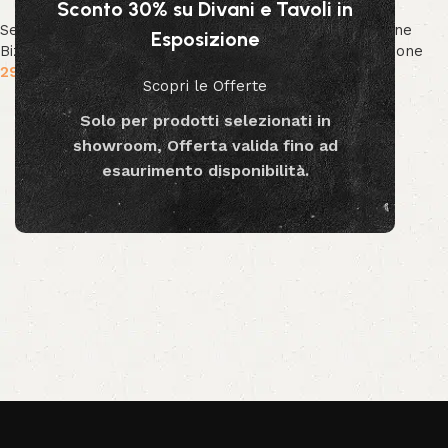
Sconto 30% su Divani e Tavoli in
Sedute
,
Sedie
,
Collezione
Sedute
,
Sedie
,
Collezione
Esposizione
Bizzotto
,
Nuova Collezione
Bizzotto
,
Nuova Collezione
299.00
€
299.00
€
Scopri le Offerte
Aggiungi al carrello
Aggiungi al carrello
Solo per prodotti selezionati in
showroom, Offerta valida fino ad
esaurimento disponibilità.