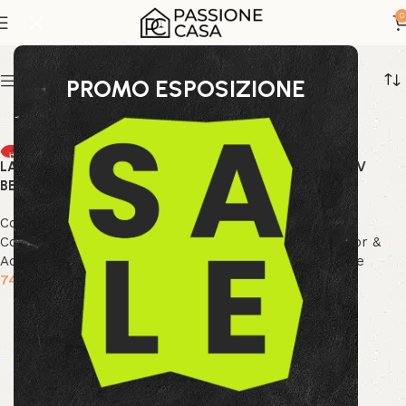
lampada metallo
0
Show sidebar
PROMO ESPOSIZIONE
HOT
HOT
LAMPADA TAVOLO NEEV
LAMPADA TAVOLO NEEV
NEW
NEW
BEIGE H46
BEIGE H57
Collezione Bizzotto
,
Collezione Bizzotto
,
Collezione Decor
,
Decor &
Collezione Decor
,
Decor &
Accessori
,
illuminazione
Accessori
,
illuminazione
74.99
€
97.99
€
Aggiungi al carrello
Aggiungi al carrello