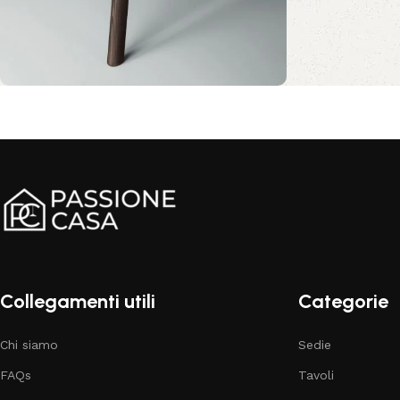
Comfort e stile per il tuo
salotto
Sconto 10%
Acquista ora
Collegamenti utili
Categorie
Chi siamo
Sedie
FAQs
Tavoli