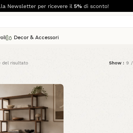
alla Newsletter per ricevere il
5%
di sconto!
oli
Decor & Accessori
 del risultato
Show
9