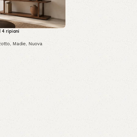
 4 ripiani
zotto
,
Madie
,
Nuova