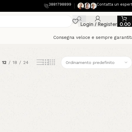
3881798899
Contatta un esper
Login / Register
0.00
Consegna veloce e sempre garantit
12
18
24