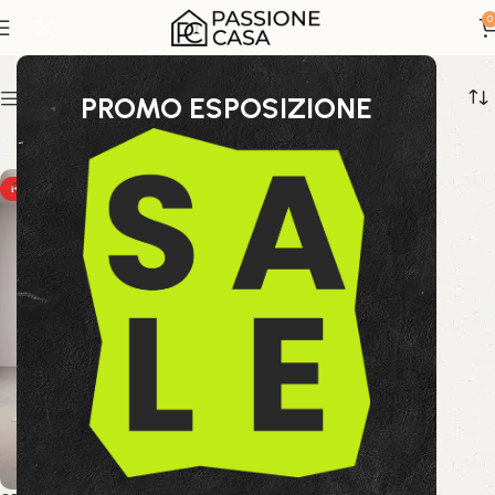
mobili di design
0
Show sidebar
PROMO ESPOSIZIONE
HOT