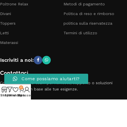
Poltrone Relax
Metodi di pagamento
Divani
Politica di reso e rimborso
Toppers
politica sulla riservatezza
Letti
Termini di utilizzo
Materassi
Iscriviti a noi:
Contattaci
Come possiamo aiutarti?
Contatta il nostro team per richieste, supporto o soluzioni
0
personalizzate in base alle tue esigenze.
Shop
Filters
Wishlist
My account
Cart
Telefono: 3881798899
Email: info@passionecasa25.it
Indirizzo: Via Trento 20 Capriano del colle