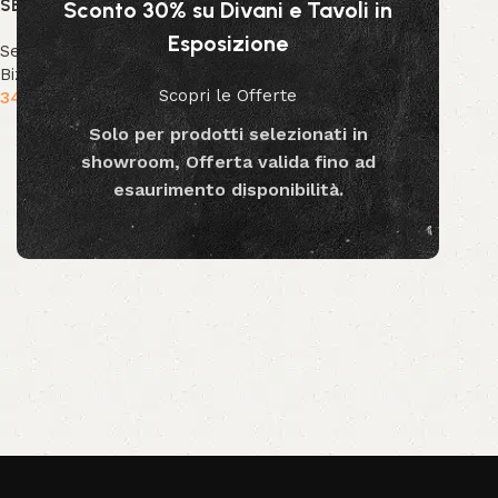
SEDIA C-BR DOTTY MARRONE
Sconto 30% su Divani e Tavoli in
Esposizione
Sedute
,
Sedie
,
Collezione
Bizzotto
,
Nuova Collezione
Scopri le Offerte
349.99
€
Aggiungi al carrello
Solo per prodotti selezionati in
showroom, Offerta valida fino ad
esaurimento disponibilità.