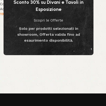
Sconto 30% su Divani e Tavoli in
Collezione Decor
,
Decor &
Esposizione
Accessori
19.90
€
Scopri le Offerte
Aggiungi al carrello
Solo per prodotti selezionati in
showroom, Offerta valida fino ad
esaurimento disponibilità.