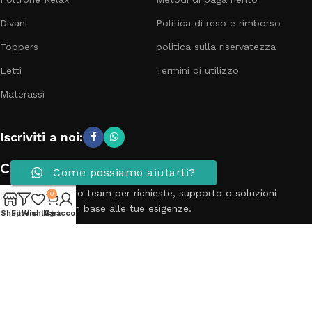
Divani
Politica di reso e rimborso
Toppers
politica sulla riservatezza
Letti
Termini di utilizzo
Materassi
Iscriviti a noi:
Contattaci
Come possiamo aiutarti?
Contatta il nostro team per richieste, supporto o soluzioni
0
personalizzate in base alle tue esigenze.
Shop
Filters
Wishlist
My account
Cart
Telefono: 3881798899
Email: info@passionecasa25.it
Indirizzo: Via Trento 20 Capriano del colle