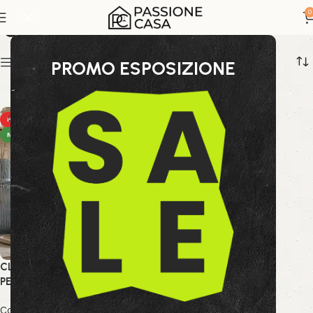
oggetti di design
0
Show sidebar
PROMO ESPOSIZIONE
HOT
NEW
CLESSIDRA KRONOS
PERLATO-BLU
Collezione Bizzotto
,