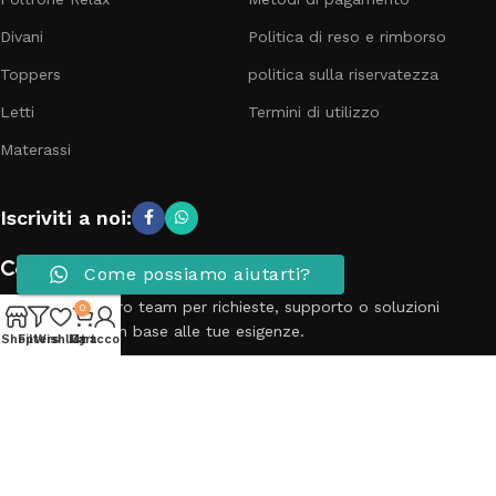
Divani
Politica di reso e rimborso
Toppers
politica sulla riservatezza
Letti
Termini di utilizzo
Materassi
Iscriviti a noi:
Contattaci
Come possiamo aiutarti?
Contatta il nostro team per richieste, supporto o soluzioni
0
personalizzate in base alle tue esigenze.
Shop
Filters
Wishlist
My account
Cart
Telefono: 3881798899
Email: info@passionecasa25.it
Indirizzo: Via Trento 20 Capriano del colle