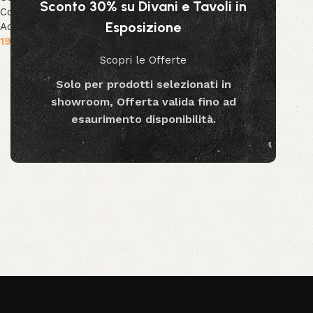
Sconto 30% su Divani e Tavoli in
Collezione Decor
,
Decor &
Esposizione
Accessori
19.90
€
Scopri le Offerte
Aggiungi al carrello
Solo per prodotti selezionati in
showroom, Offerta valida fino ad
esaurimento disponibilità.