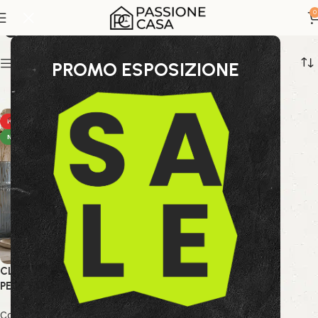
oggetti per la casa
0
Show sidebar
PROMO ESPOSIZIONE
HOT
NEW
CLESSIDRA KRONOS
PERLATO-BLU
Collezione Bizzotto
,