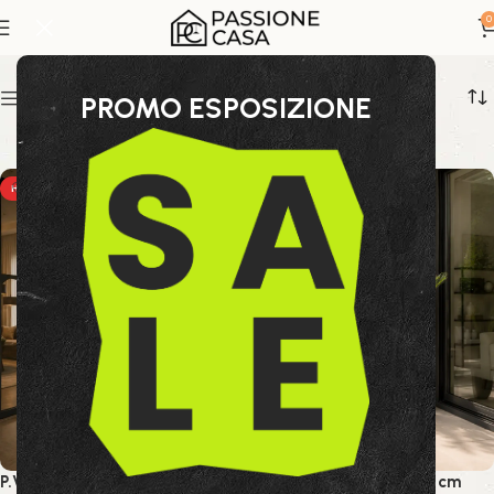
outdoor living
0
Show sidebar
PROMO ESPOSIZIONE
HOT
HOT
NEW
P.VASO NADU DORATO
Pianta Palma Cycas 120 cm