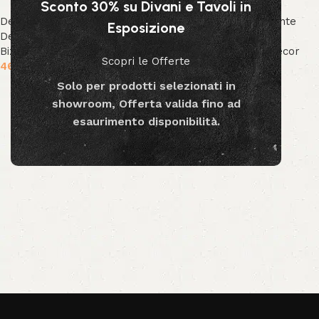
Sconto 30% su Divani e Tavoli in
Decor & Accessori
,
Vasi
Decor & Accessori
,
Piante
Esposizione
Decorativi
,
Collezione
Decorative
,
Collezione
Bizzotto
,
Collezione Decor
Bizzotto
,
Collezione Decor
Scopri le Offerte
469.99
€
189.99
€
Solo per prodotti selezionati in
Aggiungi al carrello
Aggiungi al carrello
showroom, Offerta valida fino ad
esaurimento disponibilità.