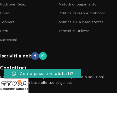
Poltrone Relax
Metodi di pagamento
Divani
Politica di reso e rimborso
Toppers
politica sulla riservatezza
Letti
Termini di utilizzo
Materassi
Iscriviti a noi:
Contattaci
Come possiamo aiutarti?
Contatta il nostro team per richieste, supporto o soluzioni
0
personalizzate in base alle tue esigenze.
Shop
Filters
Wishlist
My account
Cart
Telefono: 3881798899
Email: info@passionecasa25.it
Indirizzo: Via Trento 20 Capriano del colle