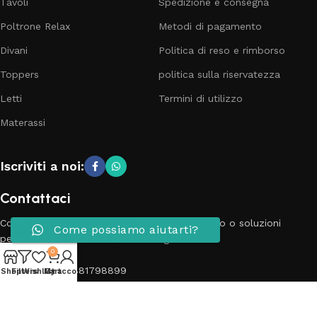
Tavoli
Spedizione e consegna
Poltrone Relax
Metodi di pagamento
Divani
Politica di reso e rimborso
Toppers
politica sulla riservatezza
Letti
Termini di utilizzo
Materassi
Iscriviti a noi:
Contattaci
Contatta il nostro team per richieste, supporto o soluzioni
Come possiamo aiutarti?
personalizzate in base alle tue esigenze.
0
Telefono: 3881798899
Shop
Filters
Wishlist
My account
Cart
Email: info@passionecasa25.it
Indirizzo: Via Trento 20 Capriano del colle