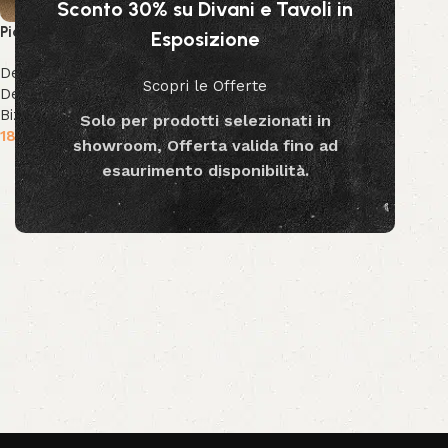
Sconto 30% su Divani e Tavoli in
Pianta Palma Cycas 120 cm
Esposizione
Decor & Accessori
,
Piante
Scopri le Offerte
Decorative
,
Collezione
Bizzotto
,
Collezione Decor
Solo per prodotti selezionati in
189.99
€
showroom, Offerta valida fino ad
Aggiungi al carrello
esaurimento disponibilità.