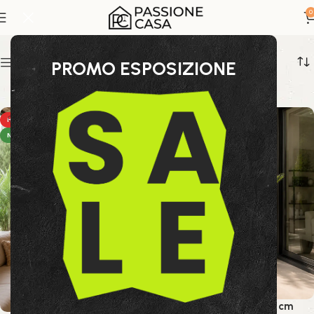
pianta ornamentale
0
Show sidebar
PROMO ESPOSIZIONE
HOT
HOT
NEW
NEW
Pianta Palma Cycas 120 cm