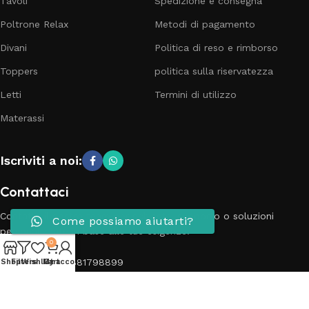
Tavoli
Spedizione e consegna
Poltrone Relax
Metodi di pagamento
Divani
Politica di reso e rimborso
Toppers
politica sulla riservatezza
Letti
Termini di utilizzo
Materassi
Iscriviti a noi:
Contattaci
Contatta il nostro team per richieste, supporto o soluzioni
Come possiamo aiutarti?
personalizzate in base alle tue esigenze.
0
Telefono: 3881798899
Shop
Filters
Wishlist
My account
Cart
Email: info@passionecasa25.it
Indirizzo: Via Trento 20 Capriano del colle