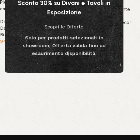
Sconto 30% su Divani e Tavoli in
Pianta Gynerium Pampas 120
cm
Decor & Accessori
,
Piante
Esposizione
Decorative
,
Collezione
Decor & Accessori
,
Piante
Bizzotto
,
Collezione Decor
Scopri le Offerte
Decorative
,
Collezione
189.99
€
Bizzotto
,
Collezione Decor
Solo per prodotti selezionati in
Aggiungi al carrello
94.99
€
showroom, Offerta valida fino ad
Aggiungi al carrello
esaurimento disponibilità.