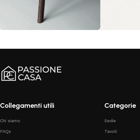
Comfort e stile per il tuo
salotto
Sconto 10%
Acquista ora
Collegamenti utili
Categorie
Chi siamo
Sedie
FAQs
Tavoli