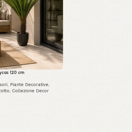
ycas 120 cm
sori
,
Piante Decorative
,
zotto
,
Collezione Decor