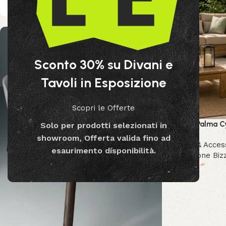
Sconto 30% su Divani e
Tavoli in Esposizione
Scopri le Offerte
Pianta Palma C
Solo per prodotti selezionati in
showroom, Offerta valida fino ad
Decor & Acces
esaurimento disponibilità.
Collezione Biz
189.99
€