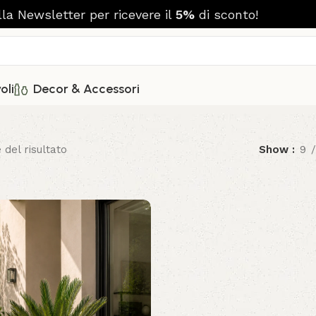
alla Newsletter per ricevere il
5%
di sconto!
e
oli
Decor & Accessori
 del risultato
Show
9