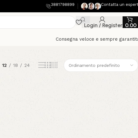
3881798899
Contatta un esper
Login / Register
0.00
Consegna veloce e sempre garantit
12
18
24