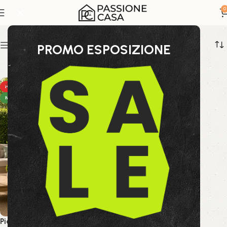
pianta tropicale
0
Show sidebar
PROMO ESPOSIZIONE
HOT
NEW
Pianta Palma Cycas 120 cm