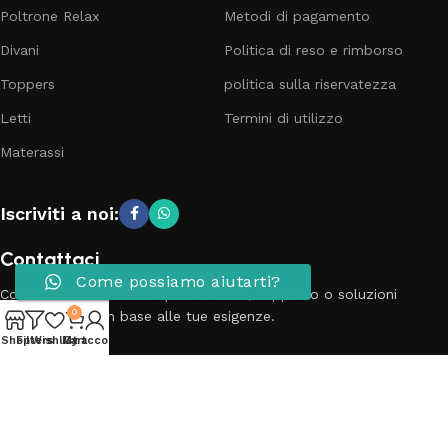
Poltrone Relax
Metodi di pagamento
Divani
Politica di reso e rimborso
Toppers
politica sulla riservatezza
Letti
Termini di utilizzo
Materassi
Iscriviti a noi:
Contattaci
Come possiamo aiutarti?
Contatta il nostro team per richieste, supporto o soluzioni
0
personalizzate in base alle tue esigenze.
Shop
Filters
Wishlist
My account
Cart
Telefono: 3881798899
Email: info@passionecasa25.it
Indirizzo: Via Trento 20 Capriano del colle