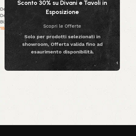
Sconto 30% su Divani e Tavoli in
Decor & Accessori
,
Piante
Esposizione
Decorative
,
Collezione
Bizzotto
,
Collezione Decor
Scopri le Offerte
189.99
€
Solo per prodotti selezionati in
Aggiungi al carrello
showroom, Offerta valida fino ad
esaurimento disponibilità.