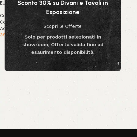
Sconto 30% su Divani e Tavoli in
EUCALIPTO
Esposizione
Collezione Bizzotto
,
Collezione Decor
,
Decor &
Scopri le Offerte
Accessori
39.99
€
-
79.99
€
Solo per prodotti selezionati in
showroom, Offerta valida fino ad
Scegli
esaurimento disponibilità.