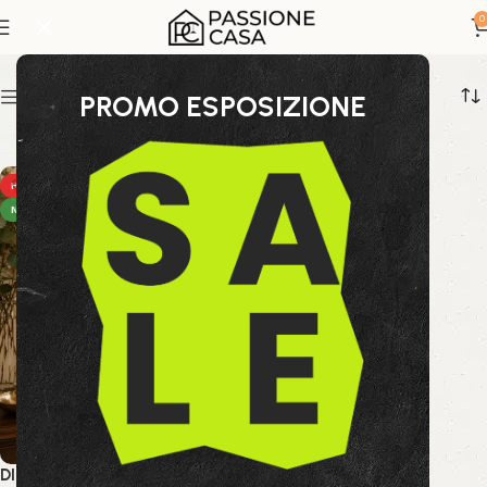
profumo ingresso
0
Show sidebar
PROMO ESPOSIZIONE
HOT
NEW
DIFFUSORE FRAG LIMONE ED