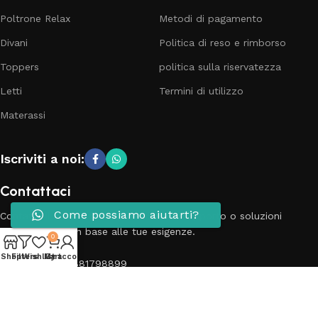
Poltrone Relax
Metodi di pagamento
Divani
Politica di reso e rimborso
Toppers
politica sulla riservatezza
Letti
Termini di utilizzo
Materassi
Iscriviti a noi:
Contattaci
Come possiamo aiutarti?
Contatta il nostro team per richieste, supporto o soluzioni
personalizzate in base alle tue esigenze.
0
Shop
Filters
Wishlist
My account
Cart
Telefono: 3881798899
Email: info@passionecasa25.it
Indirizzo: Via Trento 20 Capriano del colle