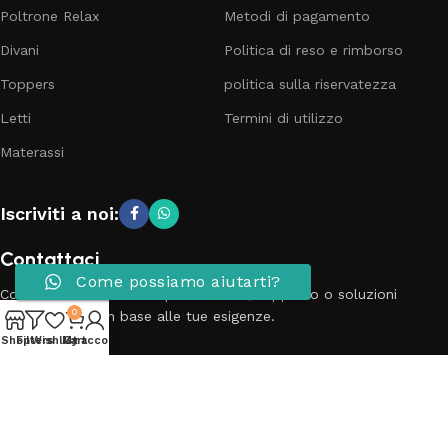
Poltrone Relax
Metodi di pagamento
Divani
Politica di reso e rimborso
Toppers
politica sulla riservatezza
Letti
Termini di utilizzo
Materassi
Iscriviti a noi:
Contattaci
Come possiamo aiutarti?
Contatta il nostro team per richieste, supporto o soluzioni
0
personalizzate in base alle tue esigenze.
Shop
Filters
Wishlist
My account
Cart
Telefono: 3881798899
Email: info@passionecasa25.it
Indirizzo: Via Trento 20 Capriano del colle