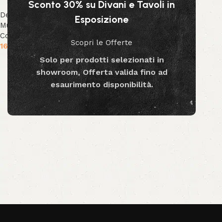
Sconto 30% su Divani e Tavoli in
Decor & Accessori
,
Arte
Esposizione
Murale
,
Collezione Bizzotto
,
Collezione Decor
Scopri le Offerte
164.99
€
Solo per prodotti selezionati in
Aggiungi al carrello
showroom, Offerta valida fino ad
esaurimento disponibilità.