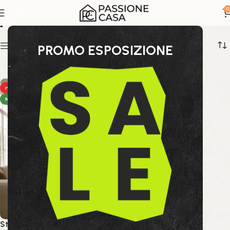
quadro 90x120
0
Show sidebar
PROMO ESPOSIZIONE
HOT
NEW
Stampa Bold 505W 90×120 cm