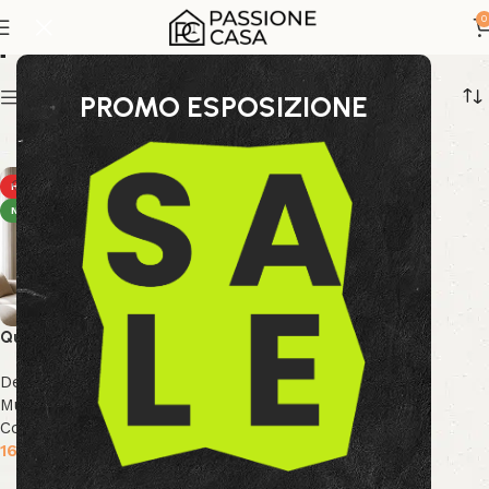
quadro bianco
0
Show sidebar
PROMO ESPOSIZIONE
HOT
NEW
Quadro Texture 140×70
Decor & Accessori
,
Arte
Murale
,
Collezione Bizzotto
,
Collezione Decor
169.99
€
Aggiungi al carrello