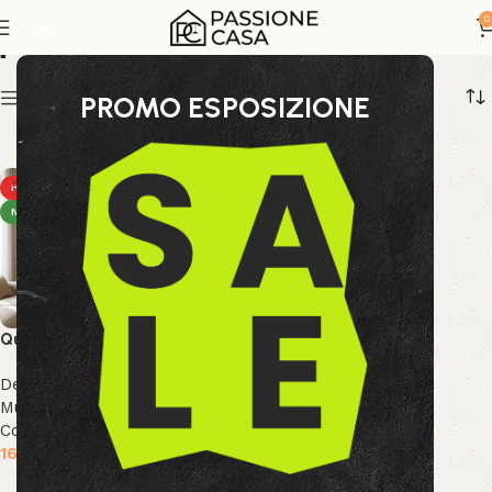
quadro decorativo
0
Show sidebar
PROMO ESPOSIZIONE
HOT
NEW
Quadro Texture 140×70
Decor & Accessori
,
Arte
Murale
,
Collezione Bizzotto
,
Collezione Decor
169.99
€
Aggiungi al carrello