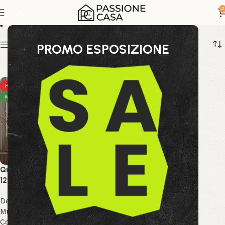
quadro di grandi dimensioni
0
Show sidebar
PROMO ESPOSIZIONE
HOT
NEW
Quadro Dipinto Village BF588
120X90
Decor & Accessori
,
Arte
Murale
,
Collezione Bizzotto
,
Collezione Decor