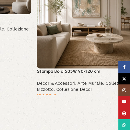
le
,
Collezione
Face
Stampa Bold 505W 90×120 cm
X
Decor & Accessori
,
Arte Murale
,
Collezione
Bizzotto
,
Collezione Decor
Insta
164.99
€
YouT
Pinte
What