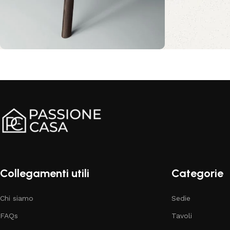
Comfort e stile per il tuo
salotto
Sconto 10%
Acquista ora
Collegamenti utili
Categorie
Chi siamo
Sedie
FAQs
Tavoli