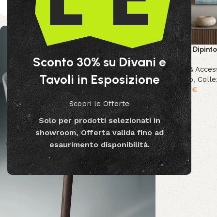
Quadro Dipinto
Sconto 30% su Divani e
Decor & Acces
Tavoli in Esposizione
Bizzotto
,
Colle
189.99
€
Scopri le Offerte
Solo per prodotti selezionati in
showroom, Offerta valida fino ad
esaurimento disponibilità.