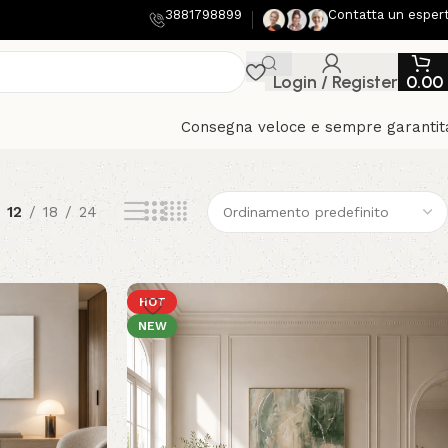
3881798899
Contatta un esper
Login / Register
0.00
Consegna veloce e sempre garantit
12
18
24
HOT
NEW