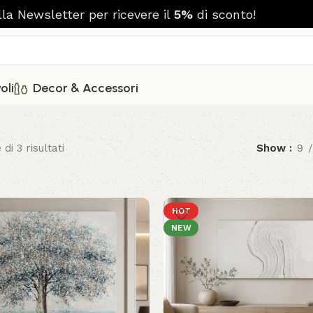
alla Newsletter per ricevere il
5%
di sconto!
oli
Decor & Accessori
di 3 risultati
Show
9
HOT
NEW