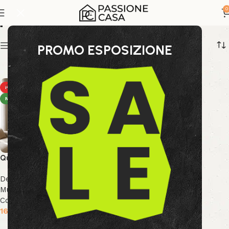
quadro sopra madia
0
Show sidebar
PROMO ESPOSIZIONE
HOT
NEW
Quadro Texture 140×70
Decor & Accessori
,
Arte
Murale
,
Collezione Bizzotto
,
Collezione Decor
169.99
€
Aggiungi al carrello