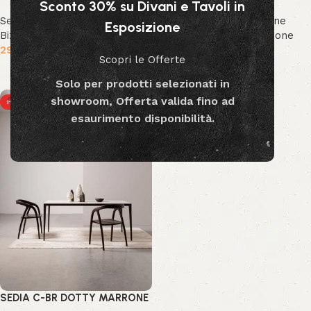
Sconto 30% su Divani e Tavoli in
Sedute
,
Sedie
,
Collezione
Sedute
,
Sedie
,
Collezione
Esposizione
Bizzotto
,
Nuova Collezione
Bizzotto
,
Nuova Collezione
299.00
€
299.00
€
Scopri le Offerte
Aggiungi al carrello
Aggiungi al carrello
Solo per prodotti selezionati in
showroom, Offerta valida fino ad
HOT
esaurimento disponibilità.
SEDIA C-BR DOTTY MARRONE