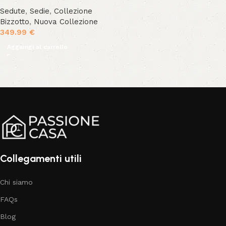
Sedute
,
Sedie
,
Collezione
Bizzotto
,
Nuova Collezione
349.99
€
Aggiungi al carrello
Collegamenti utili
Chi siamo
FAQs
Blog