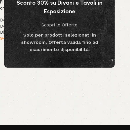
Sconto 30% su Divani e Tavoli in
Pianta Gynerium Pampas 120
cm
Esposizione
Decor & Accessori
,
Piante
Scopri le Offerte
Decorative
,
Collezione
Bizzotto
,
Collezione Decor
Solo per prodotti selezionati in
94.99
€
showroom, Offerta valida fino ad
Aggiungi al carrello
esaurimento disponibilità.