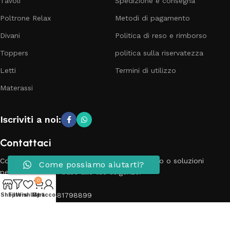
Tavoli
Spedizione e consegna
Poltrone Relax
Metodi di pagamento
Divani
Politica di reso e rimborso
Toppers
politica sulla riservatezza
Letti
Termini di utilizzo
Materassi
Iscriviti a noi:
Contattaci
Contatta il nostro team per richieste, supporto o soluzioni
Come possiamo aiutarti?
personalizzate in base alle tue esigenze.
0
Telefono: 3881798899
Shop
Filters
Wishlist
My account
Cart
Email: info@passionecasa25.it
Indirizzo: Via Trento 20 Capriano del colle