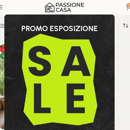
soggiorno moderno
0
Show sidebar
PROMO ESPOSIZIONE
HOT
NEW