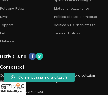
Tavoli
Spedizione e consegna
Poltrone Relax
Metodi di pagamento
Divani
Politica di reso e rimborso
Toppers
politica sulla riservatezza
Letti
Termini di utilizzo
Materassi
Iscriviti a noi:
Contattaci
Contatta il nostro team per richieste, supporto o soluzioni
Come possiamo aiutarti?
personalizzate in base alle tue esigenze.
0
Telefono: 3881798899
Shop
Filters
Wishlist
My account
Cart
Email: info@passionecasa25.it
Indirizzo: Via Trento 20 Capriano del colle