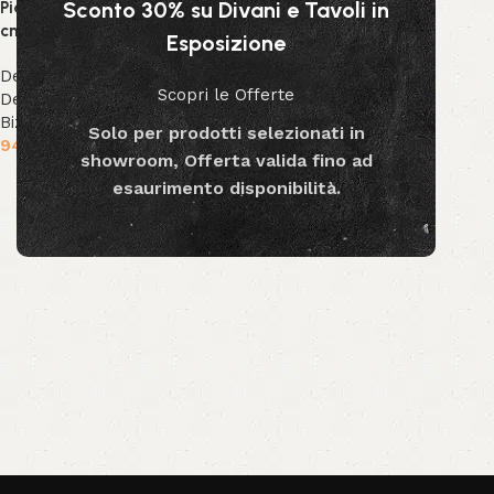
Sconto 30% su Divani e Tavoli in
Pianta Gynerium Pampas 120
cm
Esposizione
Decor & Accessori
,
Piante
Scopri le Offerte
Decorative
,
Collezione
Bizzotto
,
Collezione Decor
Solo per prodotti selezionati in
94.99
€
showroom, Offerta valida fino ad
Aggiungi al carrello
esaurimento disponibilità.