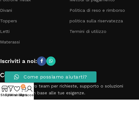
Divani
Politica di reso e rimborso
Toppers
politica sulla riservatezza
Letti
Termini di utilizzo
Materassi
Iscriviti a noi:
Contattaci
Come possiamo aiutarti?
Contatta il nostro team per richieste, supporto o soluzioni
0
personalizzate in base alle tue esigenze.
Shop
Filters
Wishlist
My account
Cart
Telefono: 3881798899
Email: info@passionecasa25.it
Indirizzo: Via Trento 20 Capriano del colle