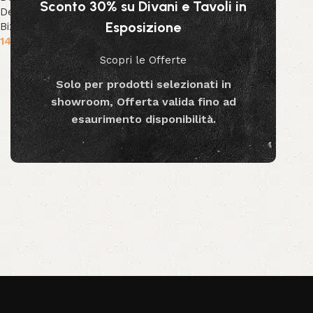
Sconto 30% su Divani e Tavoli in
Decorativi
,
Collezione
Esposizione
Bizzotto
,
Collezione Decor
149.99
€
Scopri le Offerte
Aggiungi al carrello
Solo per prodotti selezionati in
showroom, Offerta valida fino ad
esaurimento disponibilità.