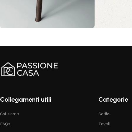
Comfort e stile per il tuo
salotto
Sconto 10%
Acquista ora
Collegamenti utili
Categorie
Chi siamo
Sedie
FAQs
Tavoli