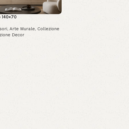
e 140×70
sori
,
Arte Murale
,
Collezione
zione Decor