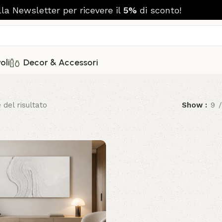
alla Newsletter per ricevere il
5%
di sconto!
oli
Decor & Accessori
 del risultato
Show
9