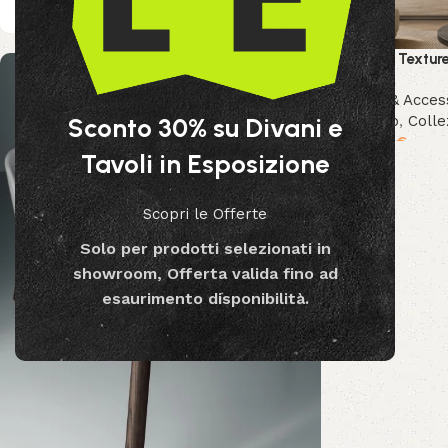
Quadro Textur
Decor & Acces
Bizzotto
,
Colle
Sconto 30% su Divani e
169.99
€
Tavoli in Esposizione
Scopri le Offerte
Solo per prodotti selezionati in
showroom, Offerta valida fino ad
esaurimento disponibilità.