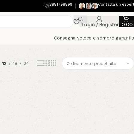
3881798899
Contatta un esper
Login / Register
0.00
Consegna veloce e sempre garantit
12
18
24