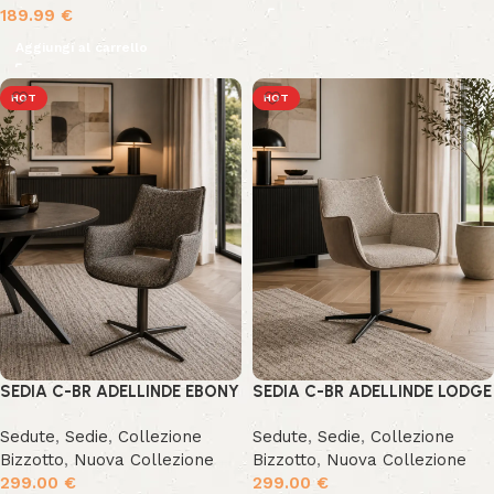
189.99
€
Aggiungi al carrello
HOT
HOT
SEDIA C-BR ADELLINDE EBONY
SEDIA C-BR ADELLINDE LODGE
Sedute
,
Sedie
,
Collezione
Sedute
,
Sedie
,
Collezione
Bizzotto
,
Nuova Collezione
Bizzotto
,
Nuova Collezione
299.00
€
299.00
€