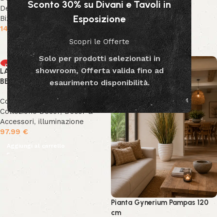
Sconto 30% su Divani e Tavoli in
Decorativi
,
Collezione
Esposizione
Bizzotto
,
Collezione Decor
149.99
€
Scopri le Offerte
Aggiungi al carrello
Solo per prodotti selezionati in
HOT
HOT
showroom, Offerta valida fino ad
LAMPADA TAVOLO NEEV
NEW
NEW
BEIGE H57
esaurimento disponibilità.
Collezione Bizzotto
,
Collezione Decor
,
Decor &
Accessori
,
illuminazione
97.99
€
Aggiungi al carrello
Pianta Gynerium Pampas 120
cm