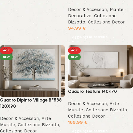
Decor & Accessori
,
Piante
Decorative
,
Collezione
Bizzotto
,
Collezione Decor
94.99
€
Aggiungi al carrello
HOT
HOT
NEW
NEW
Quadro Texture 140×70
Quadro Dipinto Village BF588
Decor & Accessori
,
Arte
120X90
Murale
,
Collezione Bizzotto
,
Collezione Decor
Decor & Accessori
,
Arte
169.99
€
Murale
,
Collezione Bizzotto
,
Collezione Decor
Aggiungi al carrello