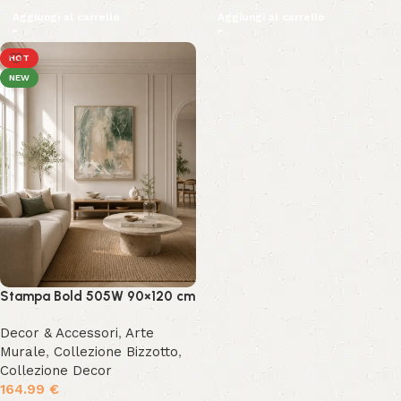
Aggiungi al carrello
Aggiungi al carrello
HOT
NEW
Stampa Bold 505W 90×120 cm
Decor & Accessori
,
Arte
Murale
,
Collezione Bizzotto
,
Collezione Decor
164.99
€