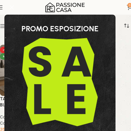
tavolo con struttura metallic
0
Show sidebar
PROMO ESPOSIZIONE
HOT
NEW
TAVOLO MAY RETT GAMBA
BIANCO 160X90
Collezione Bizzotto
,
Nuova
Collezione
,
Tavoli
359.99
€