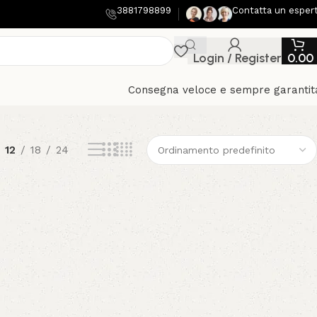
3881798899
Contatta un esper
Login / Register
0.00
Consegna veloce e sempre garantit
12
18
24