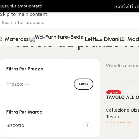
Iscriviti 
AQs
Chi siamo
Contatti
Skip to navigation
Skip to main content
tavolo da pranzo 1
Materassi
Letti
Divani
Mad
Visualizzazione
Filtra Per Prezzo
Prezzo:
—
Filtra
HOT
TAVOLO ALL O
NEW
Collezione Biz
Filtra Per Marca
Tavoli
1,669.99
€
Bizzotto
1