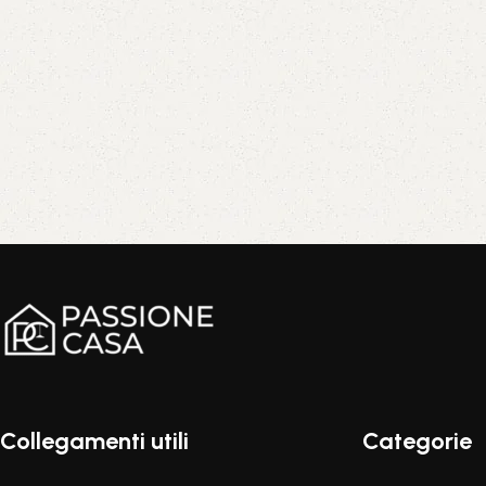
Comfort e stile per il tuo
salotto
Sconto 10%
Acquista ora
Collegamenti utili
Categorie