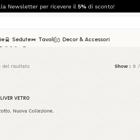
alla Newsletter per ricevere il
5%
di sconto!
80x90
ie
Sedute
Tavoli
Decor & Accessori
 del risultato
Show
9
LIVER VETRO
zotto
,
Nuova Collezione
,