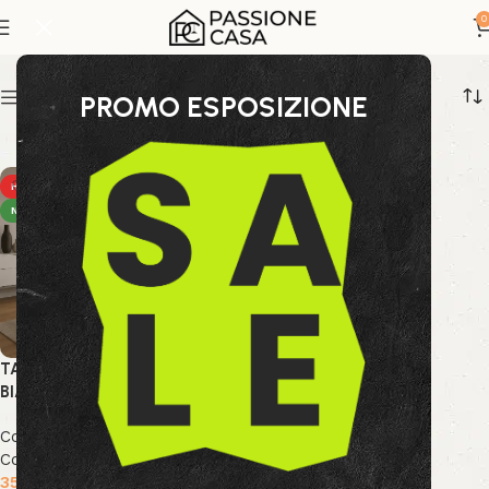
tavolo di design italiano
0
Show sidebar
PROMO ESPOSIZIONE
HOT
NEW
TAVOLO MAY RETT GAMBA
BIANCO 160X90
Collezione Bizzotto
,
Nuova
Collezione
,
Tavoli
359.99
€