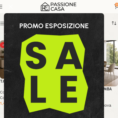
tavolo rettangolare
0
Show sidebar
PROMO ESPOSIZIONE
HOT
HOT
NEW
TAVOLO CASTIELS
TAVOLO MAY RETT GAMBA
Collezione Bizzotto
,
Nuova
BIANCO 160X90
Collezione
,
Tavoli
1,409.00
€
Collezione Bizzotto
,
Nuova
Collezione
,
Tavoli
Aggiungi al carrello
359.99
€