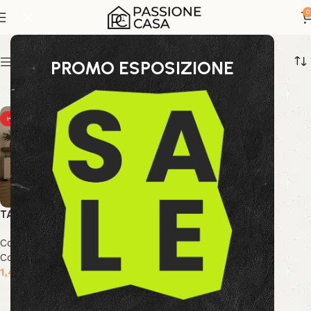
tavolo vetro e legno
0
Show sidebar
PROMO ESPOSIZIONE
HOT
TAVOLO CASTIELS
Collezione Bizzotto
,
Nuova
Collezione
,
Tavoli
1,409.00
€
Aggiungi al carrello