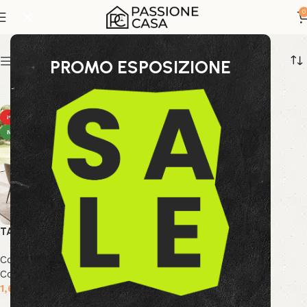
tavolo vetro nero
0
Show sidebar
PROMO ESPOSIZIONE
HOT
NEW
TAVOLO ALL OLIVER VETRO
Collezione Bizzotto
,
Nuova
Collezione
,
Tavoli
1,669.99
€