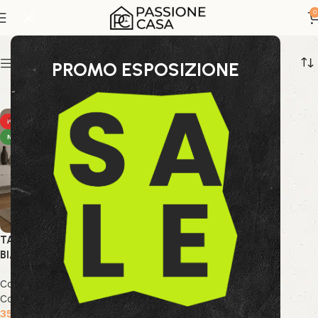
tavolo vetro trasparente
0
Show sidebar
PROMO ESPOSIZIONE
HOT
NEW
TAVOLO MAY RETT GAMBA
BIANCO 160X90
Collezione Bizzotto
,
Nuova
Collezione
,
Tavoli
359.99
€