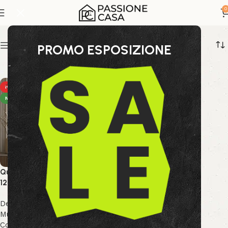
textured painting
0
Show sidebar
PROMO ESPOSIZIONE
HOT
NEW
Quadro Dipinto Village BF588
120X90
Decor & Accessori
,
Arte
Murale
,
Collezione Bizzotto
,
Collezione Decor